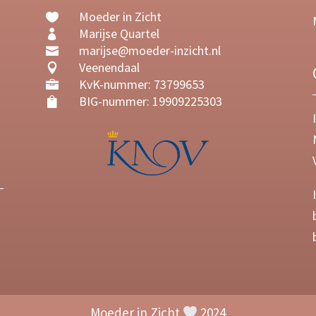
Moeder in Zicht

Marijse Quartel

marijse@moeder-inzicht.nl

Veenendaal

KvK-nummer: 73799653

BIG-nummer: 19909225303

Moeder in Zicht
2024