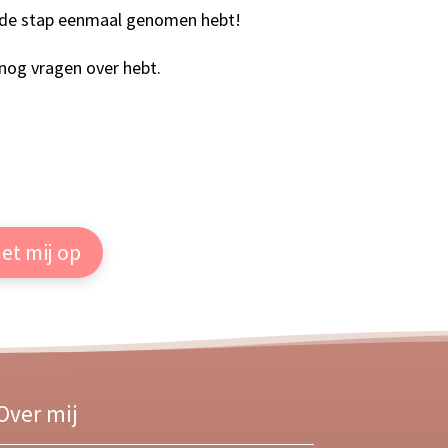
e de stap eenmaal genomen hebt!
r nog vragen over hebt.
et mij op
Over mij