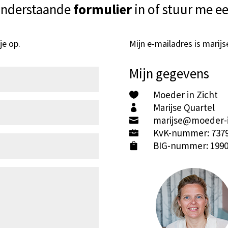
onderstaande
formulier
in of stuur me e
je op.
Mijn e-mailadres is marij
Mijn gegevens
Moeder in Zicht

Marijse Quartel

marijse@moeder-i

KvK-nummer: 737

BIG-nummer: 1990
