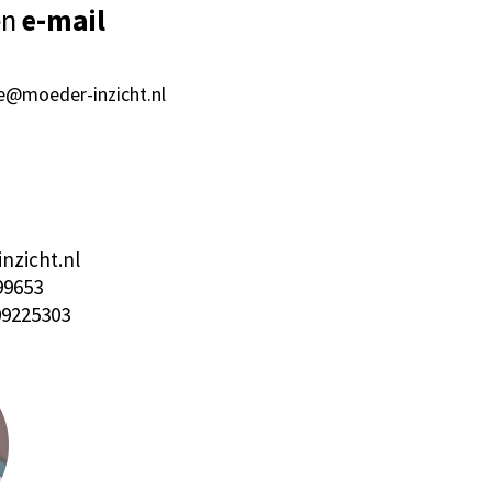
en
e-mail
se@moeder-inzicht.nl
nzicht.nl
99653
9225303