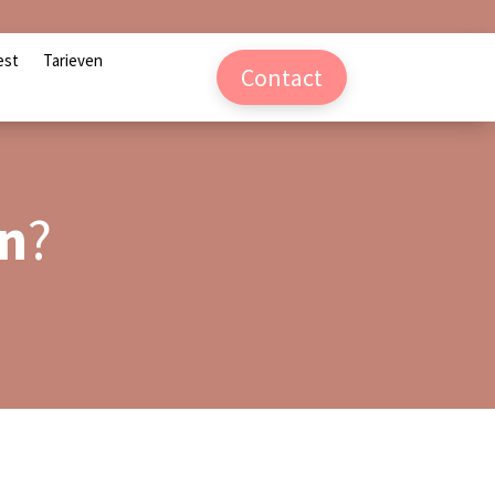
est
Tarieven
Contact
n
?